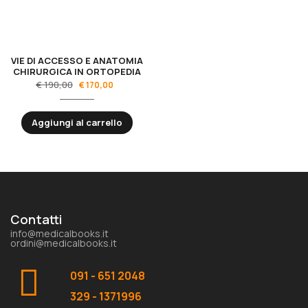
VIE DI ACCESSO E ANATOMIA
CHIRURGICA IN ORTOPEDIA
€
190,00
€
170,00
Aggiungi al carrello
Contatti
info@medicalbooks.it
ordini@medicalbooks.it
091 - 651 2048
329 - 1371996