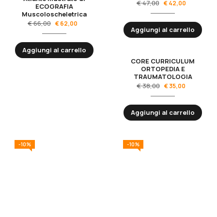
€
47,00
€
42,00
ECOGRAFIA
Muscoloscheletrica
€
66,00
€
62,00
Aggiungi al carrello
Aggiungi al carrello
CORE CURRICULUM
-8%
ORTOPEDIA E
TRAUMATOLOGIA
€
38,00
€
35,00
Aggiungi al carrello
-10%
-10%