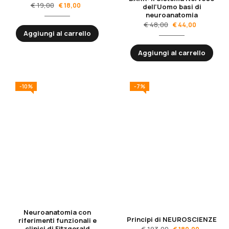
€
19,00
€
18,00
dell’Uomo basi di
neuroanatomia
€
48,00
€
44,00
Aggiungi al carrello
Aggiungi al carrello
-10%
-7%
Neuroanatomia con
Principi di NEUROSCIENZE
riferimenti funzionali e
clinici di Fitzgerald
€
193,00