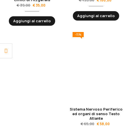
€
180,00
€
39,00
€
35,00
Aggiungi al carrello
Aggiungi al carrello
-11%
Sistema Nervoso Periferico
ed organi di senso Testo
Atlante
€
65,00
€
58,00