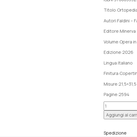
original
era:
Titolo:
Ortopedia
€ 197,0
Autori:
Faldini – F
Editore:
Minerva
Volume:
Opera in
Edizione:
2026
Lingua:
Italiano
Finitura:
Copertin
Misure:
21,5×31,
Pagine:
2594
ORTOPEDIA
E
Aggiungi al carr
TRAUMATOLOG
Cofanetto
3
Spedizione