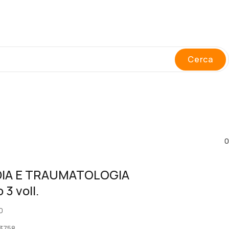
Cerca
0
IA E TRAUMATOLOGIA
3 voll.
Il
0
prezzo
3758