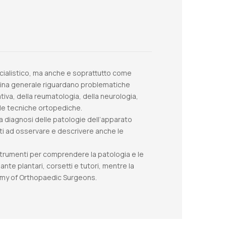
ecialistico, ma anche e soprattutto come
icina generale riguardano problematiche
iva, della reumatologia, della neurologia,
e le tecniche ortopediche.
la diagnosi delle patologie dell’apparato
citi ad osservare e descrivere anche le
li strumenti per comprendere la patologia e le
nte plantari, corsetti e tutori, mentre la
ademy of Orthopaedic Surgeons.