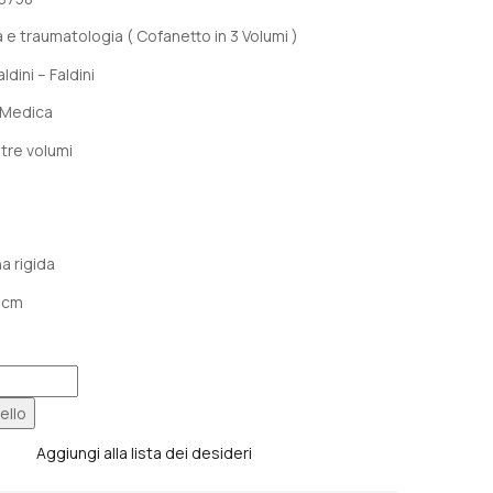
e
attuale
è:
 e traumatologia ( Cofanetto in 3 Volumi )
0.
€ 178,00.
aldini – Faldini
 Medica
 tre volumi
a rigida
5 cm
ello
IA
Aggiungi alla lista dei desideri