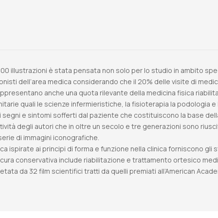
voll.
quantità
300 illustrazioni è stata pensata non solo per lo studio in ambito sp
onisti dell’area medica considerando che il 20% delle visite di med
esentano anche una quota rilevante della medicina fisica riabilitat
itarie quali le scienze infermieristiche, la fisioterapia la podologia 
i segni e sintomi sofferti dal paziente che costituiscono la base del
ttività degli autori che in oltre un secolo e tre generazioni sono rius
serie di immagini iconografiche.
ica ispirate ai principi di forma e funzione nella clinica forniscono g
 cura conservativa include riabilitazione e trattamento ortesico media
etata da 32 film scientifici tratti da quelli premiati all’American Ac