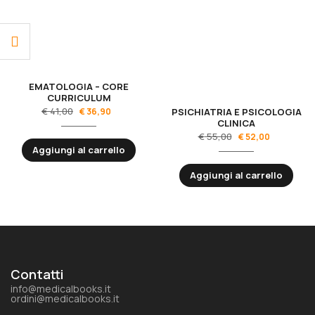
EMATOLOGIA – CORE
CURRICULUM
€
41,00
€
36,90
PSICHIATRIA E PSICOLOGIA
CLINICA
€
55,00
€
52,00
Aggiungi al carrello
Aggiungi al carrello
Contatti
info@medicalbooks.it
ordini@medicalbooks.it