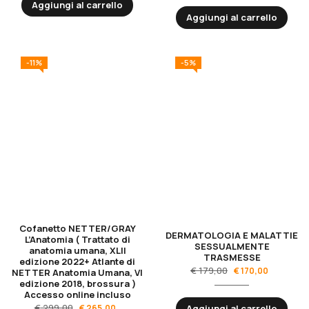
Aggiungi al carrello
Aggiungi al carrello
-11%
-5%
Cofanetto NETTER/GRAY
DERMATOLOGIA E MALATTIE
L’Anatomia ( Trattato di
SESSUALMENTE
anatomia umana, XLII
TRASMESSE
edizione 2022+ Atlante di
€
179,00
€
170,00
NETTER Anatomia Umana, VI
edizione 2018, brossura )
Accesso online incluso
€
299,00
€
265,00
Aggiungi al carrello