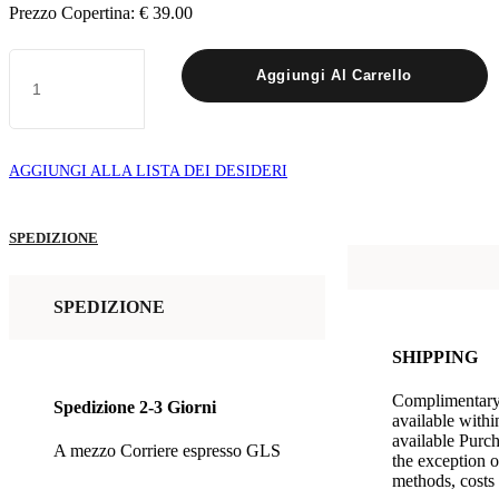
Prezzo Copertina: € 39.00
COMPENDIO
Aggiungi Al Carrello
DI
MEDICINA
INTERNA
quantità
AGGIUNGI ALLA LISTA DEI DESIDERI
SPEDIZIONE
SPEDIZIONE
SHIPPING
Complimentary 
Spedizione 2-3 Giorni
available withi
available Purch
A mezzo Corriere espresso GLS
the exception o
methods, costs 