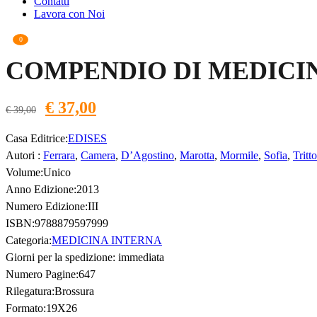
Contatti
Lavora con Noi
0
COMPENDIO DI MEDICI
Il
Il
€
37,00
€
39,00
prezzo
prezzo
originale
attuale
Casa Editrice:
EDISES
era:
è:
Autori :
Ferrara
,
Camera
,
D’Agostino
,
Marotta
,
Mormile
,
Sofia
,
Tritto
€ 39,00.
€ 37,00.
Volume:Unico
Anno Edizione:2013
Numero Edizione:III
ISBN:9788879597999
Categoria:
MEDICINA INTERNA
Giorni per la spedizione: immediata
Numero Pagine:647
Rilegatura:Brossura
Formato:19X26