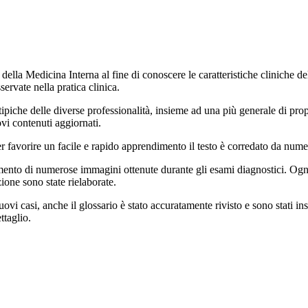
i della Medicina Interna al fine di conoscere le caratteristiche cliniche 
ervate nella pratica clinica.
i tipiche delle diverse professionalità, insieme ad una più generale di pro
vi contenuti aggiornati.
favorire un facile e rapido apprendimento il testo è corredato da numer
erimento di numerose immagini ottenute durante gli esami diagnostici. Ogn
zione sono state rielaborate.
ovi casi, anche il glossario è stato accuratamente rivisto e sono stati inser
ttaglio.