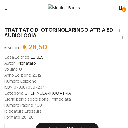
0
TRATTATO DI OTORINOLARINGOIATRIA ED
AUDIOLOGIA
€
28,50
€
30,00
Casa Editrice:
EDISES
Autori :
Pignataro
Volume:U
Anno Edizione:2012
Numero Edizione:II
ISBN:9788879597234
Categoria:
OTORINOLARINGOIATRIA
Giorni per la spedizione: immediata
Numero Pagine:460
Rilegatura:Brossura
Formato:20×26