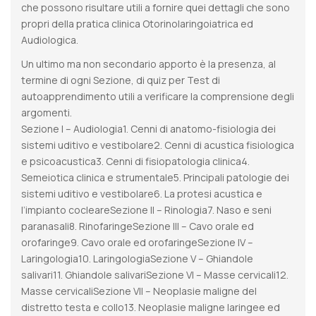
che possono risultare utili a fornire quei dettagli che sono
propri della pratica clinica Otorinolaringoiatrica ed
Audiologica.
Un ultimo ma non secondario apporto è la presenza, al
termine di ogni Sezione, di quiz per Test di
autoapprendimento utili a verificare la comprensione degli
argomenti.
Sezione I – Audiologia1. Cenni di anatomo-fisiologia dei
sistemi uditivo e vestibolare2. Cenni di acustica fisiologica
e psicoacustica3. Cenni di fisiopatologia clinica4.
Semeiotica clinica e strumentale5. Principali patologie dei
sistemi uditivo e vestibolare6. La protesi acustica e
l’impianto cocleareSezione II – Rinologia7. Naso e seni
paranasali8. RinofaringeSezione III – Cavo orale ed
orofaringe9. Cavo orale ed orofaringeSezione IV –
Laringologia10. LaringologiaSezione V – Ghiandole
salivari11. Ghiandole salivariSezione VI – Masse cervicali12.
Masse cervicaliSezione VII – Neoplasie maligne del
distretto testa e collo13. Neoplasie maligne laringee ed