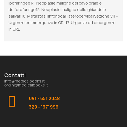
ipofaringee14. Neoplasie maligne del cavo orale e
dell’orofaringe15. Neoplasie maligne delle ghiandole
salivari16. Metastasi linfonodali laterocervicaliSezione VIII –
Urgenze ed emergenze in ORL17. Urgenze ed emergenze
in ORL
Contatti
info@medicalbooks.it
ordini@medicalbooks.it
091 - 651 2048
329 - 1371996