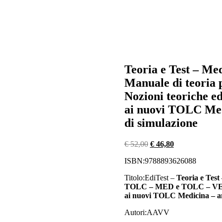
Teoria e Test – Med
Manuale di teori
Nozioni teoriche e
ai nuovi TOLC Medi
di simulazione
Navigazione
Il
Il
€
52,00
€
46,80
prezzo
prezzo
articoli
ISBN:
9788893626088
originale
attuale
era:
è:
Titolo:
EdiTest –
Teoria e Test
€ 52,00.
€ 46,80.
TOLC – MED e TOLC – VET – 
ai nuovi TOLC Medicina – an
Autori:
AAVV