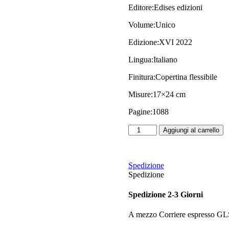
Editore:
Edises edizioni
Volume:
Unico
Edizione:
XVI 2022
Lingua:
Italiano
Finitura:
Copertina flessibile
Misure:
17×24 cm
Pagine:
1088
Teoria
Aggiungi al carrello
e
Test
-
Medicina
Spedizione
,
Spedizione
Odontoiatria
,
Spedizione 2-3 Giorni
Veterinaria
-
A mezzo Corriere espresso GL
Manuale