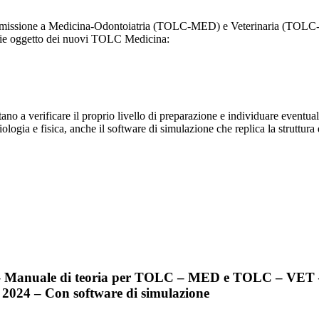
2023
/
di ammissione a Medicina-Odontoiatria (TOLC-MED) e Veterinaria (TOL
2024
terie oggetto dei nuovi TOLC Medicina:
-
Con
software
di
simulazione
quantità
ano a verificare il proprio livello di preparazione e individuare eventuali
 biologia e fisica, anche il software di simulazione che replica la str
ia – Manuale di teoria per TOLC – MED e TOLC – VET – 
2024 – Con software di simulazione