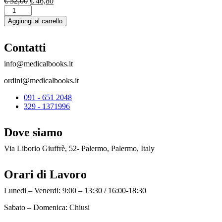
Il
Il
€
52,00
€
46,80
Teoria
prezzo
prezzo
e
originale
attuale
Aggiungi al carrello
Test
era:
è:
-
€ 52,00.
€ 46,80.
Medicina
Contatti
,
Odontoiatria
info@medicalbooks.it
,
ordini@medicalbooks.it
Veterinaria
-
091 - 651 2048
Manuale
329 - 1371996
di
teoria
per
Dove siamo
TOLC
-
Via Liborio Giuffrè, 52- Palermo, Palermo, Italy
MED
e
TOLC
Orari di Lavoro
-
VET
Lunedi – Venerdi: 9:00 – 13:30 / 16:00-18:30
-
Nozioni
Sabato – Domenica: Chiusi
teoriche