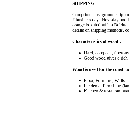
di
SHIPPING
teoria
per
Complimentary ground shipping w
TOLC
7 business days Next-day and Ex
-
orange box tied with a Bolduc r
MED
details on shipping methods, co
e
TOLC
Characteristics of wood :
-
VET
-
Hard, compact , fiberou
Nozioni
Good wood gives a rich,
teoriche
ed
Wood is used for the construc
esercizi
commentati
Floor, Furniture, Walls
per
Incidental furnishing (la
la
Kitchen & restaurant wa
preparazione
ai
nuovi
TOLC
Medicina
-
anno