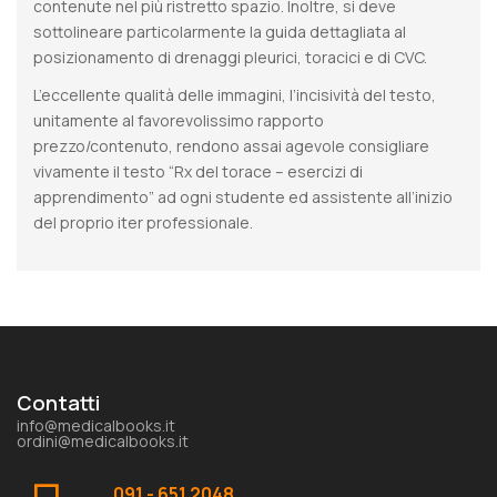
contenute nel più ristretto spazio. Inoltre, si deve
sottolineare particolarmente la guida dettagliata al
posizionamento di drenaggi pleurici, toracici e di CVC.
L’eccellente qualità delle immagini, l’incisività del testo,
unitamente al favorevolissimo rapporto
prezzo/contenuto, rendono assai agevole consigliare
vivamente il testo “Rx del torace – esercizi di
apprendimento” ad ogni studente ed assistente all’inizio
del proprio iter professionale.
Contatti
info@medicalbooks.it
ordini@medicalbooks.it
091 - 651 2048