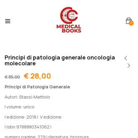
0
Principi di patologia generale oncologia
molecolare
€
28,00
€
35,00
Principi di Patologia Generale
Autori: Stassi-Mattiolo
| volume: unico
| edizione: 2018 | V edizione:
| isbn:9788880341062 |
numero pagine: 279 | rilegatura: brossura