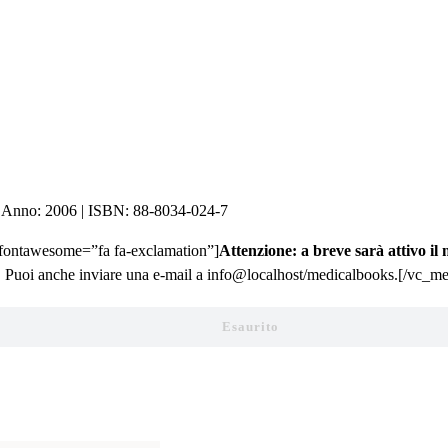
to |Anno: 2006 | ISBN: 88-8034-024-7
ontawesome=”fa fa-exclamation”]
Attenzione: a breve sarà attivo il
48. Puoi anche inviare una e-mail a info@localhost/medicalbooks.[/vc_
Esaurito