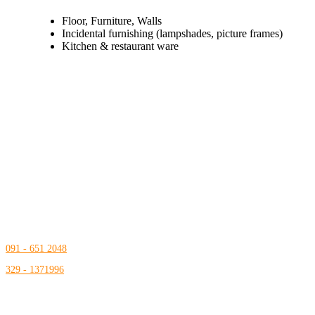
Floor, Furniture, Walls
Incidental furnishing (lampshades, picture frames)
Kitchen & restaurant ware
Contatti
info@medicalbooks.it
ordini@medicalbooks.it
091 - 651 2048
329 - 1371996
Dove siamo