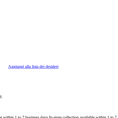
Aggiungi alla lista dei desideri
S
ithin 1 to 7 business days In-store collection available within 1 to 7 