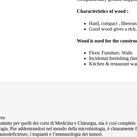
Characteristics of wood :
Hard, compact , fiberou
Good wood gives a rich,
Wood is used for the construc
Floor, Furniture, Walls
Incidental furnishing (la
Kitchen & restaurant wa
ero
soprattutto per quelli dei corsi di Medicina e Chirurgia, ma è così comple
gia. Pur addentrandosi nel mondo della microbiologia, è chiaramente foc
unodeficienze, i trapianti e l’immunologia dei tumori.