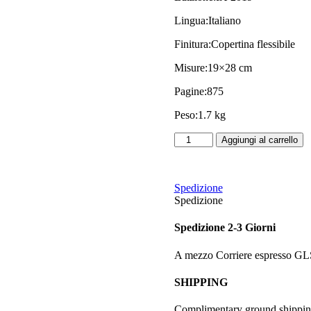
Lingua:
Italiano
Finitura:
Copertina flessibile
Misure:
19×28 cm
Pagine:
875
Peso:
1.7 kg
IMMUNOBIOLOGIA
Aggiungi al carrello
DI
Janeway
quantità
Spedizione
Spedizione
Spedizione 2-3 Giorni
A mezzo Corriere espresso GL
SHIPPING
Complimentary ground shipping w