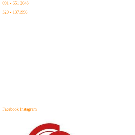
091 - 651 2048
329 - 1371996
Dove siamo
Via Liborio Giuffrè, 52- Palermo, Palermo, Italy
Orari di Lavoro
Lunedi – Venerdi: 9:00 – 13:30 / 16:00-18:30
Sabato – Domenica: Chiusi
Social
Facebook
Instagram