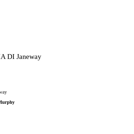
 DI Janeway
eway
 Murphy