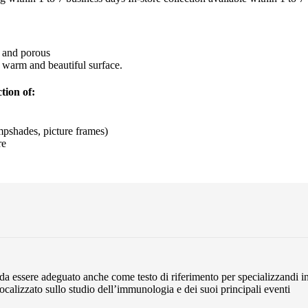
s and porous
 warm and beautiful surface.
tion of:
mpshades, picture frames)
re
to da essere adeguato anche come testo di riferimento per specializzandi i
alizzato sullo studio dell’immunologia e dei suoi principali eventi