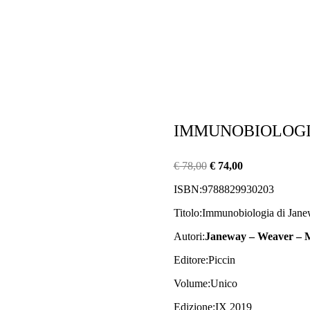
IMMUNOBIOLOGIA
Il
Il
€
78,00
€
74,00
prezzo
prezzo
ISBN:
9788829930203
originale
attuale
era:
è:
Titolo:
Immunobiologia di Jan
€ 78,00.
€ 74,00.
Autori:
Janeway – Weaver –
Editore:
Piccin
Volume:
Unico
Edizione:
IX 2019