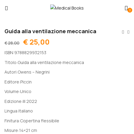
0
Guida alla ventilazione meccanica
€
25,00
€
28,00
ISBN:
9788829932153
Titolo:
Guida alla ventilazione meccanica
Autori:
Owens – Negrini
Editore:
Piccin
Volume:
Unico
Edizione:
III 2022
Lingua:
Italiano
Finitura:
Copertina flessibile
Misure:
14×21 cm