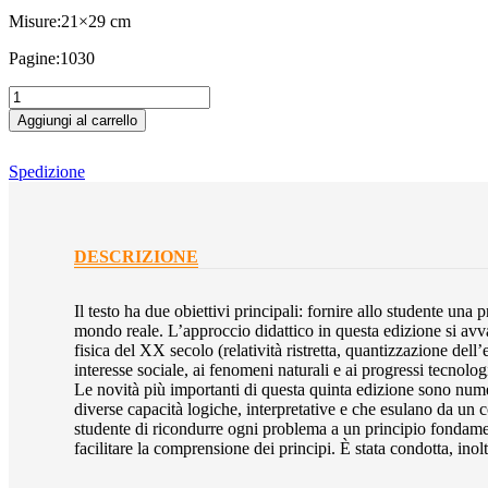
Misure:
21×29 cm
Pagine:
1030
ESERCIZI
DI
Aggiungi al carrello
FISICA
quantità
Spedizione
DESCRIZIONE
Il testo ha due obiettivi principali: fornire allo studente una
mondo reale. L’approccio didattico in questa edizione si avval
fisica del XX secolo (relatività ristretta, quantizzazione del
interesse sociale, ai fenomeni naturali e ai progressi tecnolog
Le novità più importanti di questa quinta edizione sono numer
diverse capacità logiche, interpretative e che esulano da un 
studente di ricondurre ogni problema a un principio fondamen
facilitare la comprensione dei principi. È stata condotta, inol