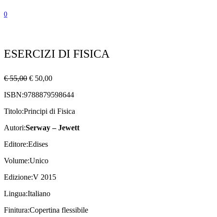
0
ESERCIZI DI FISICA
Il
Il
€
55,00
€
50,00
prezzo
prezzo
ISBN:
9788879598644
originale
attuale
era:
è:
Titolo:
Principi di Fisica
€ 55,00.
€ 50,00.
Autori:
Serway – Jewett
Editore:
Edises
Volume:
Unico
Edizione:
V 2015
Lingua:
Italiano
Finitura:
Copertina flessibile