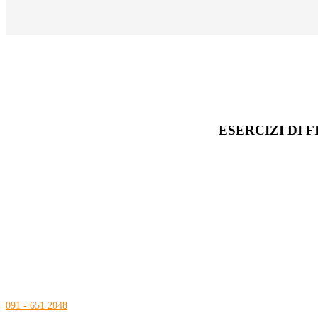
ESERCIZI DI F
Contatti
info@medicalbooks.it
ordini@medicalbooks.it
091 - 651 2048