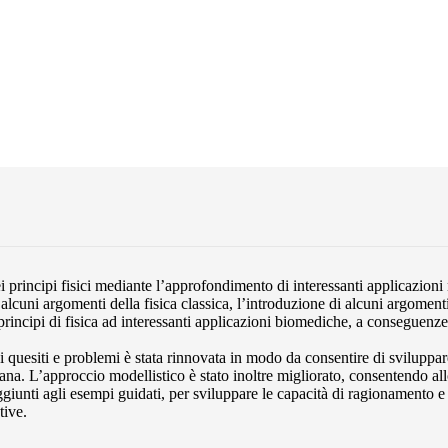
ei principi fisici mediante l’approfondimento di interessanti applicazioni 
alcuni argomenti della fisica classica, l’introduzione di alcuni argomenti
principi di fisica ad interessanti applicazioni biomediche, a conseguenze
i quesiti e problemi è stata rinnovata in modo da consentire di sviluppar
ana. L’approccio modellistico è stato inoltre migliorato, consentendo al
iunti agli esempi guidati, per sviluppare le capacità di ragionamento e
tive.