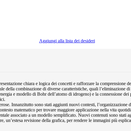
Aggiungi alla lista dei desideri
 presentazione chiara e logica dei concetti e rafforzare la comprensione d
e della combinazione di diverse caratteristiche, quali l’eliminazione di 
l’energia e modello di Bohr dell’atomo di idrogeno) e la connessione dei 
ici.
ose. Innanzitutto sono stati aggiunti nuovi contesti, l’organizzazione d
contesto matematico per trovare maggiore applicazione nella vita quotidi
tale associato a un modello semplificato. Nuovi contenuti sono stati agg
tre, un’estesa revisione della grafica, per rendere le immagini più esplica