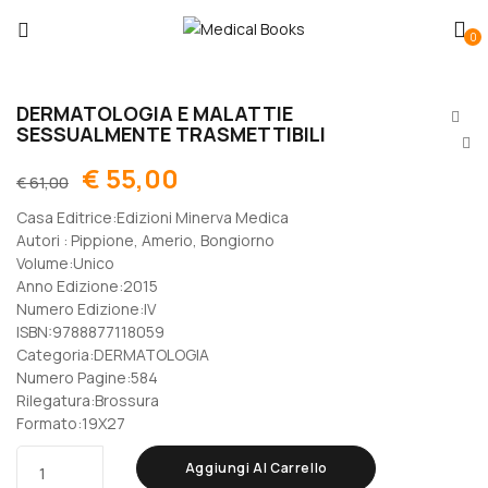
0
DERMATOLOGIA E MALATTIE
SESSUALMENTE TRASMETTIBILI
€
55,00
€
61,00
Casa Editrice:Edizioni Minerva Medica
Autori : Pippione, Amerio, Bongiorno
Volume:Unico
Anno Edizione:2015
Numero Edizione:IV
ISBN:9788877118059
Categoria:DERMATOLOGIA
Numero Pagine:584
Rilegatura:Brossura
Formato:19X27
Aggiungi Al Carrello