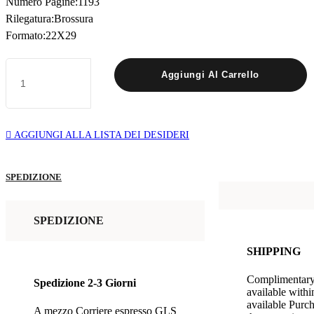
Numero Pagine:1193
Rilegatura:Brossura
Formato:22X29
CHIRURGIA
Aggiungi Al Carrello
GENERALE
quantità
AGGIUNGI ALLA LISTA DEI DESIDERI
SPEDIZIONE
SPEDIZIONE
SHIPPING
Complimentary 
Spedizione 2-3 Giorni
available withi
available Purch
A mezzo Corriere espresso GLS