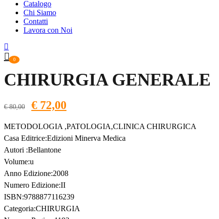
Catalogo
Chi Siamo
Contatti
Lavora con Noi
0
CHIRURGIA GENERALE
Il
€
72,00
Il
€
80,00
prezzo
prezzo
METODOLOGIA ,PATOLOGIA,CLINICA CHIRURGICA
originale
attuale
Casa Editrice:Edizioni Minerva Medica
era:
è:
Autori :Bellantone
€ 80,00.
€ 72,00.
Volume:u
Anno Edizione:2008
Numero Edizione:II
ISBN:9788877116239
Categoria:CHIRURGIA