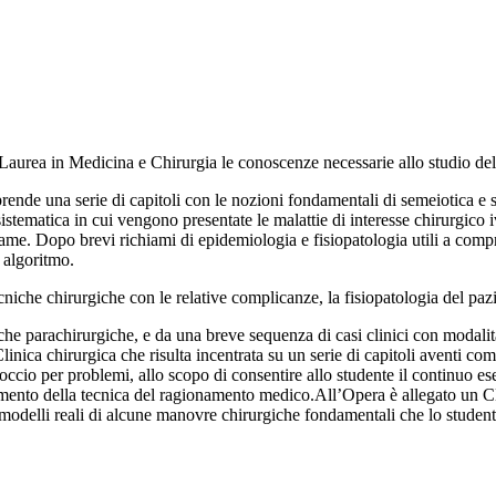
 Laurea in Medicina e Chirurgia le conoscenze necessarie allo studio del
rende una serie di capitoli con le nozioni fondamentali di semeiotica e si
a sistematica in cui vengono presentate le malattie di interesse chirurgico 
ame. Dopo brevi richiami di epidemiologia e fisiopatologia utili a compr
 algoritmo.
niche chirurgiche con le relative complicanze, la fisiopatologia del pazie
che parachirurgiche, e da una breve sequenza di casi clinici con modalità
Clinica chirurgica che risulta incentrata su un serie di capitoli aventi 
ccio per problemi, allo scopo di consentire allo studente il continuo eser
ento della tecnica del ragionamento medico.All’Opera è allegato un CD-
n modelli reali di alcune manovre chirurgiche fondamentali che lo stude