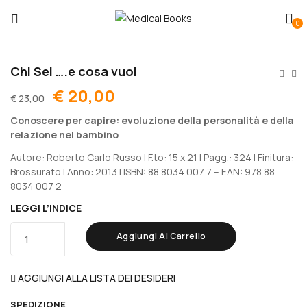
0
Chi Sei ….e cosa vuoi
€
20,00
€
23,00
Conoscere per capire: evoluzione della personalità e della
relazione nel bambino
Autore: Roberto Carlo Russo | F.to: 15 x 21 | Pagg.: 324 | Finitura:
Brossurato | Anno: 2013 | ISBN: 88 8034 007 7 – EAN: 978 88
8034 007 2
LEGGI L’INDICE
Aggiungi Al Carrello
AGGIUNGI ALLA LISTA DEI DESIDERI
SPEDIZIONE