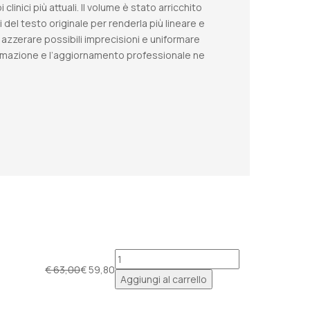
inici più attuali. Il volume è stato arricchito
 del testo originale per renderla più lineare e
i azzerare possibili imprecisioni e uniformare
a formazione e l’aggiornamento professionale ne
ANATOMIA
€
63,00
€
59,80
CLINICA
Il
Il
Aggiungi al carrello
quantità
prezzo
prezzo
originale
attuale