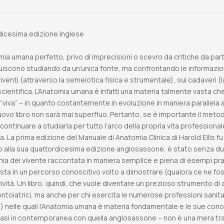
rdicesima edizione inglese
mia umana perfetto, privo di imprecisioni o scevro da critiche da par
scono studiando da un’unica fonte, ma confrontando le informazioni 
viventi (attraverso la semeiotica fisica e strumentale), sui cadaveri (
a scientifica. L’Anatomia umana è infatti una materia talmente vasta c
 “viva” – in quanto costantemente in evoluzione in maniera parallel
ovo libro non sarà mai superfluo. Pertanto, se è importante il metod
continuare a studiarla per tutto l’arco della propria vita professional
a. La prima edizione del Manuale di Anatomia Clinica di Harold Ellis fu 
to alla sua quattordicesima edizione anglosassone, è stato senza dub
omia del vivente raccontata in maniera semplice e piena di esempi p
nista in un percorso conoscitivo volto a dimostrare (qualora ce ne f
attività. Un libro, quindi, che vuole diventare un prezioso strumento
ontoiatrici, ma anche per chi esercita le numerose professioni sanitari
tc.) nelle quali l’Anatomia umana è materia fondamentale e le sue con
 quasi in contemporanea con quella anglosassone – non è una mera t