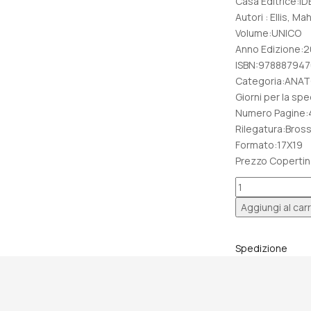
era:
Casa Editrice:
€ 63,00.
Autori : Ellis, M
Volume:UNICO
Anno Edizione:
ISBN:97888794
Categoria:ANA
Giorni per la sp
Numero Pagine:
Rilegatura:Bros
Formato:17X19
Prezzo Copertin
ANATOMIA
CLINICA
Aggiungi al carr
quantità
Spedizione