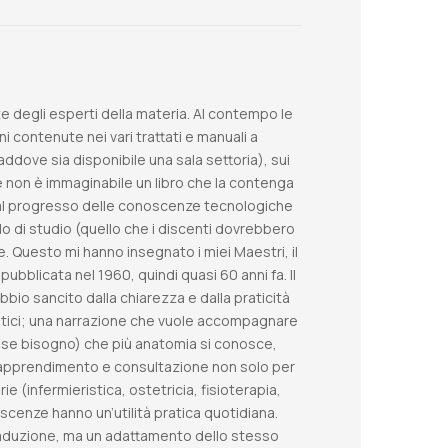
te degli esperti della materia. Al contempo le
contenute nei vari trattati e manuali a
laddove sia disponibile una sala settoria), sui
he non è immaginabile un libro che la contenga
a al progresso delle conoscenze tecnologiche
o di studio (quello che i discenti dovrebbero
e. Questo mi hanno insegnato i miei Maestri, il
pubblicata nel 1960, quindi quasi 60 anni fa. Il
bio sancito dalla chiarezza e dalla praticità
ratici; una narrazione che vuole accompagnare
osse bisogno) che più anatomia si conosce,
 di apprendimento e consultazione non solo per
e (infermieristica, ostetricia, fisioterapia,
oscenze hanno un’utilità pratica quotidiana.
raduzione, ma un adattamento dello stesso