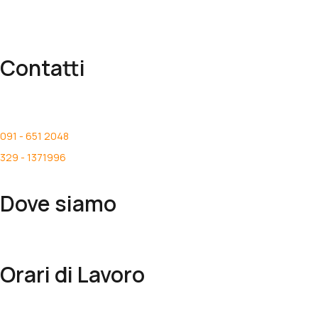
Contatti
info@medicalbooks.it
ordini@medicalbooks.it
091 - 651 2048
329 - 1371996
Dove siamo
Via Liborio Giuffrè, 52- Palermo, Palermo, Italy
Orari di Lavoro
Lunedi – Venerdi: 9:00 – 13:30 / 16:00-18:30