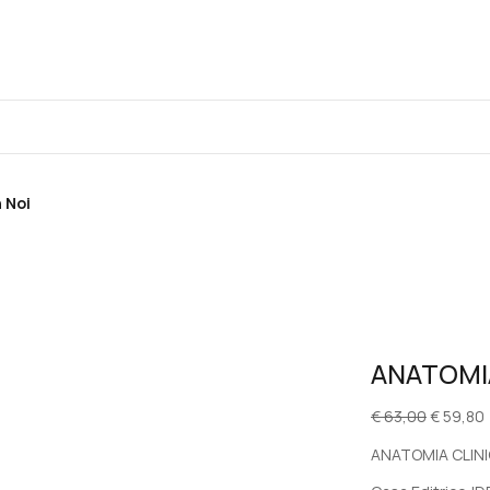
 Noi
ANATOMI
Il
Il
€
63,00
€
59,80
prezzo
ANATOMIA CLIN
original