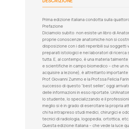
DESCRIZIONE
Prima edizione italiana condotta sulla quatto
Prefazione
Diciamolo subito: non esiste un libro di Anato
proprie conoscenze anatomiche non si costrui
disposizione con i dati reperibili sui soggetti 
preparati istologici e nei laboratori di ricerc
tutta. E, al contempo, è una materia talmente
e scientifiche in campo biomedico – che un nu
acquisire a lezione), è altrettanto importante 
Prof. Giovanni Zummo e la Prof.ssa Felicia Farin
successo di questo “best seller”, oggi arriva
delle informazioni in esso riportate. Un’Anat
lo studente, lo specializzando e il professio
meglio si è in grado di esercitare la propria 
chi ha intrapreso studi medici, chirurgici e od
tecnici di radiologia, logopedia, ortottica, e
Questa edizione italiana – che vede la luce