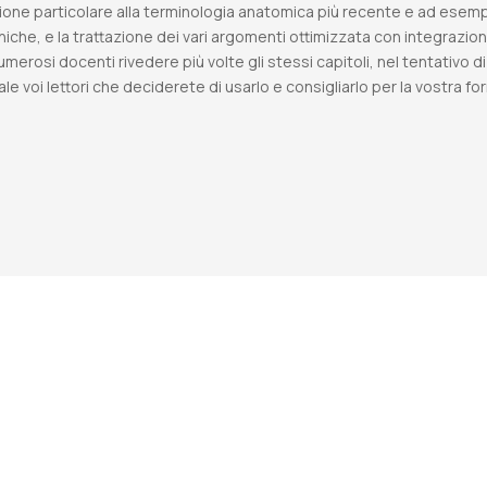
zione particolare alla terminologia anatomica più recente e ad esempi cl
niche, e la trattazione dei vari argomenti ottimizzata con integrazioni
merosi docenti rivedere più volte gli stessi capitoli, nel tentativo d
quale voi lettori che deciderete di usarlo e consigliarlo per la vostr