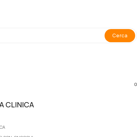
Cerca
0
A CLINICA
prezzo
ICA
e
attuale