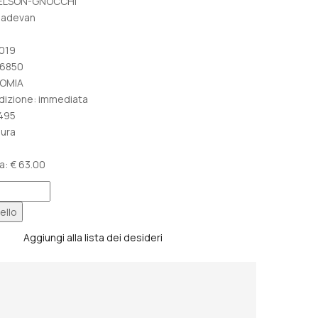
è:
IDELSON-GNOCCHI
€ 59,80.
ahadevan
2019
76850
TOMIA
edizione: immediata
495
sura
a: € 63.00
ello
Aggiungi alla lista dei desideri