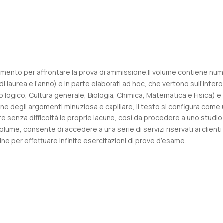
mento per affrontare la prova di ammissione.Il volume contiene numerosi
so di laurea e l’anno) e in parte elaborati ad hoc, che vertono sull’in
logico, Cultura generale, Biologia, Chimica, Matematica e Fisica) e 
one degli argomenti minuziosa e capillare, il testo si configura com
duare senza difficoltà le proprie lacune, così da procedere a uno studio
ume, consente di accedere a una serie di servizi riservati ai clienti tr
line per effettuare infinite esercitazioni di prove d’esame.