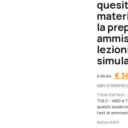
quesit
mater
la pre
ammis
lezion
simul
Il
€
34
€
38,00
prez
ISBN:
97888936
orig
era:
Titolo:
EdiTest –
€ 38
TOLC – MED e T
quesiti suddivi
test di ammissi
Autori:
AAVV