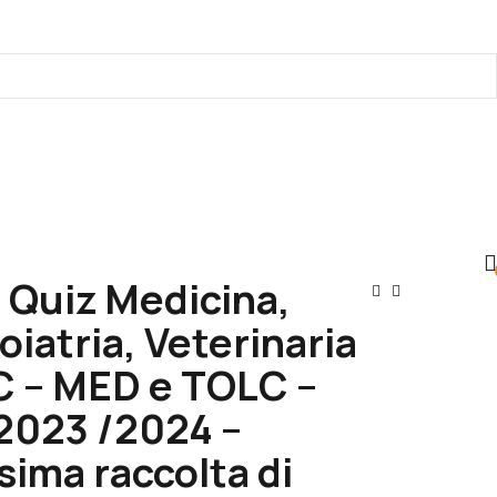
 Quiz Medicina,
Navigaz
iatria, Veterinaria
Articoli
C – MED e TOLC –
2023 /2024 –
sima raccolta di