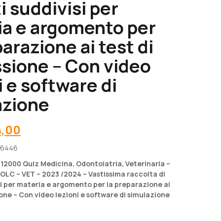
i suddivisi per
ia e argomento per
parazione ai test di
sione – Con video
i e software di
azione
Il
,00
zo
prezzo
26446
inale
attuale
è:
12000 Quiz Medicina, Odontoiatria, Veterinaria –
,00.
€ 34,00.
OLC – VET – 2023 /2024 – Vastissima raccolta di
si per materia e argomento per la preparazione ai
one – Con video lezioni e software di simulazione