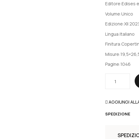
Editore:
Edises e
Volume:
Unico
Edizione:
XII 202
Lingua:
Italiano
Finitura:
Copertin
Misure:
19,5×26,
Pagine:
1046
12000
Quiz
Medicina,
Odontoiatria,
AGGIUNGI ALLA
Veterinaria
-
SPEDIZIONE
TOLC
-
MED
SPEDIZI