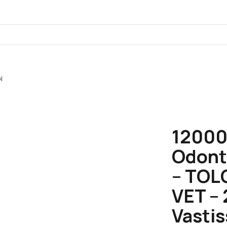
i
12000
Odonto
– TOL
VET – 
Vastis