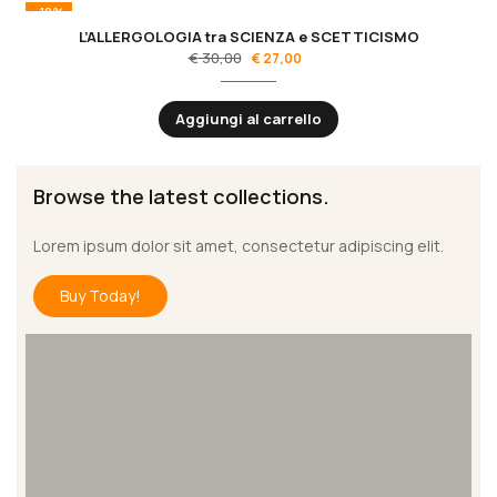
-10%
L’ALLERGOLOGIA tra SCIENZA e SCETTICISMO
€
30,00
€
27,00
Aggiungi al carrello
Browse the latest collections.
Lorem ipsum dolor sit amet, consectetur adipiscing elit.
Buy Today!
Dining Chair