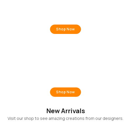
TRENDING
Bedroom
Shop Now
HOLIDAY OFFERS
Sale 50% Off
Shop Now
New Arrivals
Visit our shop to see amazing creations from our designers.